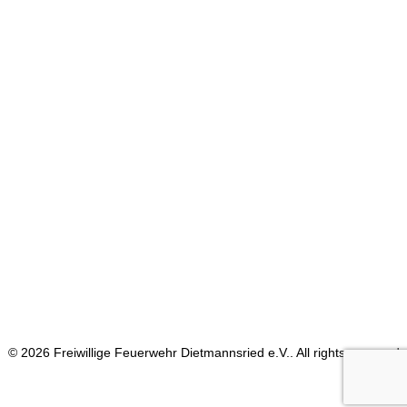
1. Mai 2022
Traditionelles Maibaum stellen
by Dustin_Weiss
© 2026 Freiwillige Feuerwehr Dietmannsried e.V.. All rights reserved