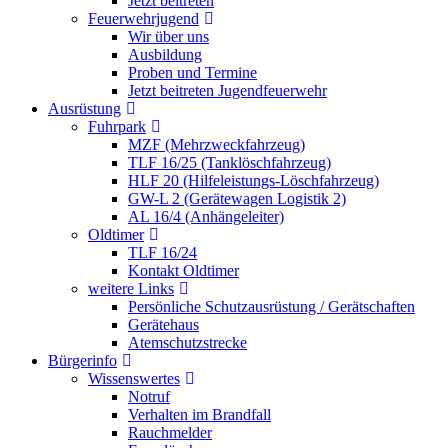
Jetzt beitreten
Feuerwehrjugend
Wir über uns
Ausbildung
Proben und Termine
Jetzt beitreten Jugendfeuerwehr
Ausrüstung
Fuhrpark
MZF (Mehrzweckfahrzeug)
TLF 16/25 (Tanklöschfahrzeug)
HLF 20 (Hilfeleistungs-Löschfahrzeug)
GW-L 2 (Gerätewagen Logistik 2)
AL 16/4 (Anhängeleiter)
Oldtimer
TLF 16/24
Kontakt Oldtimer
weitere Links
Persönliche Schutzausrüstung / Gerätschaften
Gerätehaus
Atemschutzstrecke
Bürgerinfo
Wissenswertes
Notruf
Verhalten im Brandfall
Rauchmelder