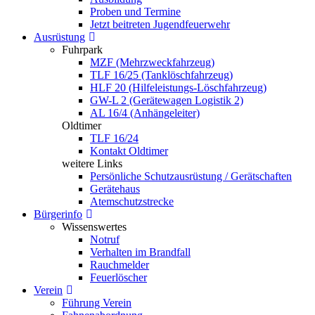
Proben und Termine
Jetzt beitreten Jugendfeuerwehr
Ausrüstung
Fuhrpark
MZF (Mehrzweckfahrzeug)
TLF 16/25 (Tanklöschfahrzeug)
HLF 20 (Hilfeleistungs-Löschfahrzeug)
GW-L 2 (Gerätewagen Logistik 2)
AL 16/4 (Anhängeleiter)
Oldtimer
TLF 16/24
Kontakt Oldtimer
weitere Links
Persönliche Schutzausrüstung / Gerätschaften
Gerätehaus
Atemschutzstrecke
Bürgerinfo
Wissenswertes
Notruf
Verhalten im Brandfall
Rauchmelder
Feuerlöscher
Verein
Führung Verein