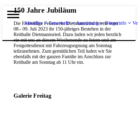
150 Jahre Jubiläum
Aktuelles
Feuerwehr
Ausrüstung
Bürgerinfo
Ve
Die Freiwillige Feuerwehr Dietmannsried feierte vom
08.- 09. Juli 2023 ihr 150-jähriges Bestehen in der
Reithalle Dietmannsried. Dazu luden wir jeden herzlich
ein mit uns an diesem Wochenende zu feiern und am
Festgottesdienst mit Fahrzeugsegnung am Sonntag
teilzunehmen. Zum gemütlichen Teil luden wir Sie
ebenfalls mit der ganzen Familie im Anschluss zur
Reithalle am Sonntag ab 11 Uhr ein.
Galerie Freitag