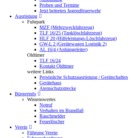
Proben und Termine
Jetzt beitreten Jugendfeuerwehr
Ausrüstung
Fuhrpark
MZF (Mehrzweckfahrzeug)
TLF 16/25 (Tanklöschfahrzeug)
HLF 20 (Hilfeleistungs-Löschfahrzeug)
GW-L 2 (Gerätewagen Logistik 2)
AL 16/4 (Anhängeleiter)
Oldtimer
TLF 16/24
Kontakt Oldtimer
weitere Links
Persönliche Schutzausrüstung / Gerätschaften
Gerätehaus
Atemschutzstrecke
Bürgerinfo
Wissenswertes
Notruf
Verhalten im Brandfall
Rauchmelder
Feuerlöscher
Verein
Führung Verein