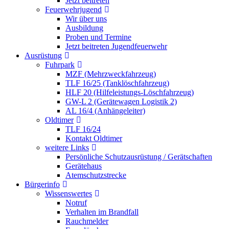
Jetzt beitreten
Feuerwehrjugend
Wir über uns
Ausbildung
Proben und Termine
Jetzt beitreten Jugendfeuerwehr
Ausrüstung
Fuhrpark
MZF (Mehrzweckfahrzeug)
TLF 16/25 (Tanklöschfahrzeug)
HLF 20 (Hilfeleistungs-Löschfahrzeug)
GW-L 2 (Gerätewagen Logistik 2)
AL 16/4 (Anhängeleiter)
Oldtimer
TLF 16/24
Kontakt Oldtimer
weitere Links
Persönliche Schutzausrüstung / Gerätschaften
Gerätehaus
Atemschutzstrecke
Bürgerinfo
Wissenswertes
Notruf
Verhalten im Brandfall
Rauchmelder