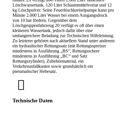
Löschwassertank, 120 Liter Schaummittelvorrat und 12
kg Löschpulver. Seine Feuerlöschkreiselpumpe kann pro
Minute 2.000 Liter Wasser bei einem Ausgangsdruck
von 10 bar fördern. Gegenüber dem
Löschgruppenfahrzeug 20 verfügt es oft über einen
kleineren Wassertank, jedoch dafür über eine
umfangreichere Beladung zur Technischen Hilfeleistung.
Zu letzterer gehören nach aktuellem Stand unter anderem
ein hydraulischer Rettungssatz (mit Rettungsspreizer
mindestens in Ausführung „BS“, Rettungsschere
mindestens in Ausführung „BC“ und Satz
Rettungszylinder), Zubehörmaterial, ein
Verkehrsunfallkasten sowie grundsätzlich ein
pneumatischer Hebesatz.
Technische Daten
Erstzulassung
07.07.2014
Fahrgestell
Mercedes 1529 Atego
Aufbau
Fa. Schlingmann