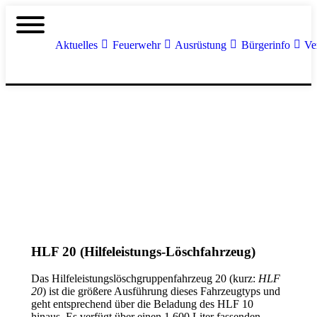
Aktuelles
Feuerwehr
Ausrüstung
Bürgerinfo
Ve
HLF 20 (Hilfeleistungs-Löschfahrzeug)
Das Hilfeleistungslöschgruppenfahrzeug 20 (kurz:
HLF
20
) ist die größere Ausführung dieses Fahrzeugtyps und
geht entsprechend über die Beladung des HLF 10
hinaus. Es verfügt über einen 1.600 Liter fassenden