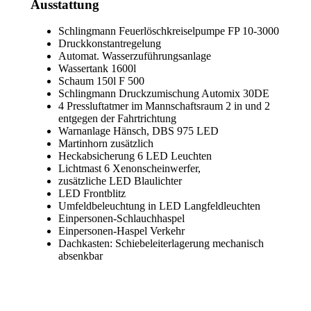
Ausstattung
Schlingmann Feuerlöschkreiselpumpe FP 10-3000
Druckkonstantregelung
Automat. Wasserzuführungsanlage
Wassertank 1600l
Schaum 150l F 500
Schlingmann Druckzumischung Automix 30DE
4 Pressluftatmer im Mannschaftsraum 2 in und 2
entgegen der Fahrtrichtung
Warnanlage Hänsch, DBS 975 LED
Martinhorn zusätzlich
Heckabsicherung 6 LED Leuchten
Lichtmast 6 Xenonscheinwerfer,
zusätzliche LED Blaulichter
LED Frontblitz
Umfeldbeleuchtung in LED Langfeldleuchten
Einpersonen-Schlauchhaspel
Einpersonen-Haspel Verkehr
Dachkasten: Schiebeleiterlagerung mechanisch
absenkbar