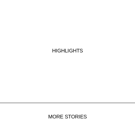
THL3 – Verkehrsunfall
HIGHLIGHTS
Absperrdienst – Funken 2026
Sicherheitswache – FGD 2026/5
Sicherheitswache – FGD 2026/4
MORE STORIES
Sicherheitswache – FGD 2026/3