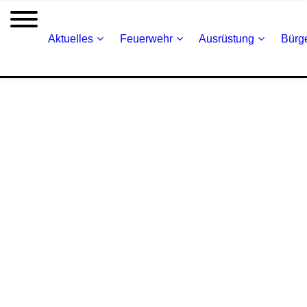
Aktuelles
Feuerwehr
Ausrüstung
Bürge
Brand – B1 im Freien