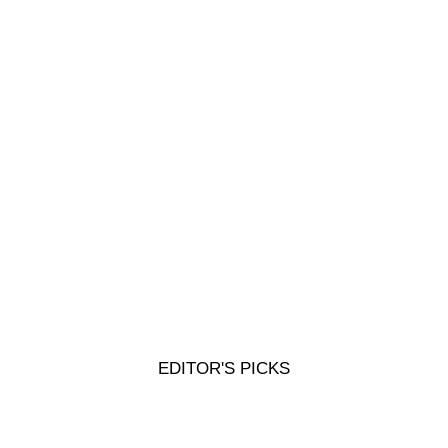
26. März 2026
Praxis Übung
EDITOR'S PICKS