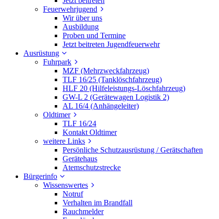
Jetzt beitreten
Feuerwehrjugend
Wir über uns
Ausbildung
Proben und Termine
Jetzt beitreten Jugendfeuerwehr
Ausrüstung
Fuhrpark
MZF (Mehrzweckfahrzeug)
TLF 16/25 (Tanklöschfahrzeug)
HLF 20 (Hilfeleistungs-Löschfahrzeug)
GW-L 2 (Gerätewagen Logistik 2)
AL 16/4 (Anhängeleiter)
Oldtimer
TLF 16/24
Kontakt Oldtimer
weitere Links
Persönliche Schutzausrüstung / Gerätschaften
Gerätehaus
Atemschutzstrecke
Bürgerinfo
Wissenswertes
Notruf
Verhalten im Brandfall
Rauchmelder