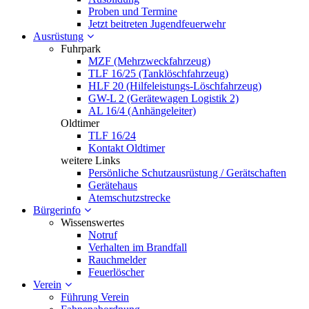
Proben und Termine
Jetzt beitreten Jugendfeuerwehr
Ausrüstung
Fuhrpark
MZF (Mehrzweckfahrzeug)
TLF 16/25 (Tanklöschfahrzeug)
HLF 20 (Hilfeleistungs-Löschfahrzeug)
GW-L 2 (Gerätewagen Logistik 2)
AL 16/4 (Anhängeleiter)
Oldtimer
TLF 16/24
Kontakt Oldtimer
weitere Links
Persönliche Schutzausrüstung / Gerätschaften
Gerätehaus
Atemschutzstrecke
Bürgerinfo
Wissenswertes
Notruf
Verhalten im Brandfall
Rauchmelder
Feuerlöscher
Verein
Führung Verein