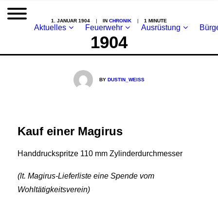
1. JANUAR 1904
|
IN
CHRONIK
|
1 MINUTE
Aktuelles
Feuerwehr
Ausrüstung
Bürge
1904
BY
DUSTIN_WEISS
Kauf einer Magirus
Handdruckspritze 110 mm Zylinderdurchmesser
(lt. Magirus-Lieferliste eine Spende vom
Wohltätigkeitsverein)