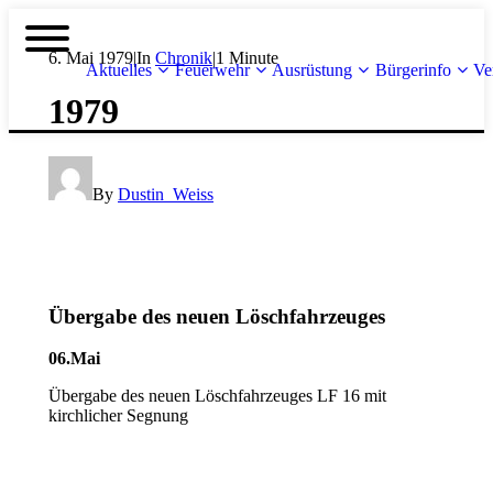
6. Mai 1979
|
In
Chronik
|
1 Minute
Aktuelles
Feuerwehr
Ausrüstung
Bürgerinfo
Ve
1979
By
Dustin_Weiss
Übergabe des neuen Löschfahrzeuges
06.Mai
Übergabe des neuen Löschfahrzeuges LF 16 mit
kirchlicher Segnung