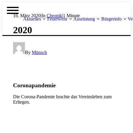
16. März 2020
|
In
Chronik
|
1 Minute
Aktuelles
Feuerwehr
Ausrüstung
Bürgerinfo
Ve
2020
By
Münsch
Coronapandemie
Die Corona-Pandemie brachte das Vereinsleben zum
Erliegen.