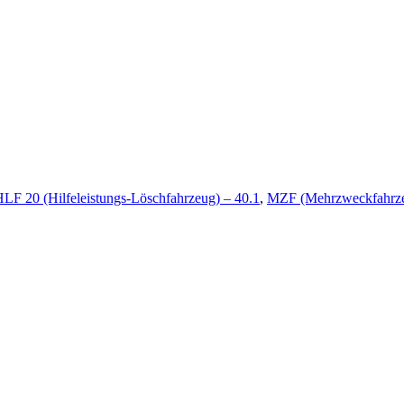
LF 20 (Hilfeleistungs-Löschfahrzeug) – 40.1
,
MZF (Mehrzweckfahrze