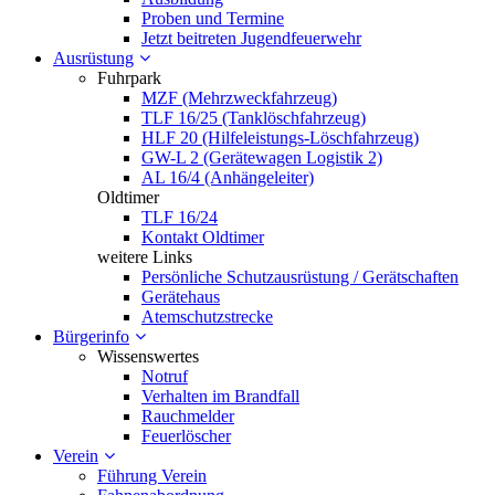
Proben und Termine
Jetzt beitreten Jugendfeuerwehr
Ausrüstung
Fuhrpark
MZF (Mehrzweckfahrzeug)
TLF 16/25 (Tanklöschfahrzeug)
HLF 20 (Hilfeleistungs-Löschfahrzeug)
GW-L 2 (Gerätewagen Logistik 2)
AL 16/4 (Anhängeleiter)
Oldtimer
TLF 16/24
Kontakt Oldtimer
weitere Links
Persönliche Schutzausrüstung / Gerätschaften
Gerätehaus
Atemschutzstrecke
Bürgerinfo
Wissenswertes
Notruf
Verhalten im Brandfall
Rauchmelder
Feuerlöscher
Verein
Führung Verein