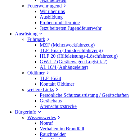
Jetzt beitreten
Feuerwehrjugend
Wir über uns
Ausbildung
Proben und Termine
Jetzt beitreten Jugendfeuerwehr
Ausrüstung
Fuhrpark
MZF (Mehrzweckfahrzeug)
TLF 16/25 (Tanklöschfahrzeug)
HLF 20 (Hilfeleistungs-Löschfahrzeug)
GW-L 2 (Gerätewagen Logistik 2)
AL 16/4 (Anhängeleiter)
Oldtimer
TLF 16/24
Kontakt Oldtimer
weitere Links
Persönliche Schutzausrüstung / Gerätschaften
Gerätehaus
Atemschutzstrecke
Bürgerinfo
Wissenswertes
Notruf
Verhalten im Brandfall
Rauchmelder