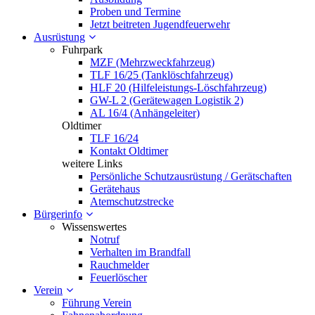
Proben und Termine
Jetzt beitreten Jugendfeuerwehr
Ausrüstung
Fuhrpark
MZF (Mehrzweckfahrzeug)
TLF 16/25 (Tanklöschfahrzeug)
HLF 20 (Hilfeleistungs-Löschfahrzeug)
GW-L 2 (Gerätewagen Logistik 2)
AL 16/4 (Anhängeleiter)
Oldtimer
TLF 16/24
Kontakt Oldtimer
weitere Links
Persönliche Schutzausrüstung / Gerätschaften
Gerätehaus
Atemschutzstrecke
Bürgerinfo
Wissenswertes
Notruf
Verhalten im Brandfall
Rauchmelder
Feuerlöscher
Verein
Führung Verein