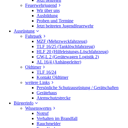
Jetzt beitreten
Feuerwehrjugend
Wir über uns
Ausbildung
Proben und Termine
Jetzt beitreten Jugendfeuerwehr
Ausrüstung
Fuhrpark
MZF (Mehrzweckfahrzeug)
TLF 16/25 (Tanklöschfahrzeug)
HLF 20 (Hilfeleistungs-Löschfahrzeug)
GW-L 2 (Gerätewagen Logistik 2)
AL 16/4 (Anhängeleiter)
Oldtimer
TLF 16/24
Kontakt Oldtimer
weitere Links
Persönliche Schutzausrüstung / Gerätschaften
Gerätehaus
Atemschutzstrecke
Bürgerinfo
Wissenswertes
Notruf
Verhalten im Brandfall
Rauchmelder