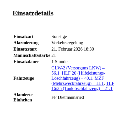
Einsatzdetails
Einsatzart
Sonstige
Alarmierung
Verkehrsregelung
Einsatzstart
21. Februar 2026 18:30
Mannschaftsstärke
21
Einsatzdauer
1 Stunde
GLW-2 (Versorguns LKW) –
56.1
,
HLF 20 (Hilfeleistungs-
Fahrzeuge
Löschfahrzeug) – 40.1
,
MZF
(Mehrzweckfahrzeug) – 11.1
,
TLF
16/25 (Tanklöschfahrzeug) – 21.1
Alamierte
FF Dietmannsried
Einheiten