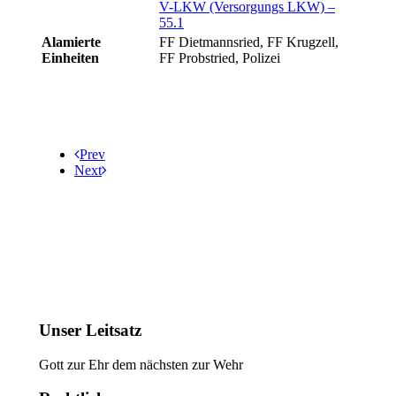
V-LKW (Versorgungs LKW) –
55.1
Alamierte
FF Dietmannsried, FF Krugzell,
Einheiten
FF Probstried, Polizei
Prev
Next
Unser Leitsatz
Gott zur Ehr dem nächsten zur Wehr