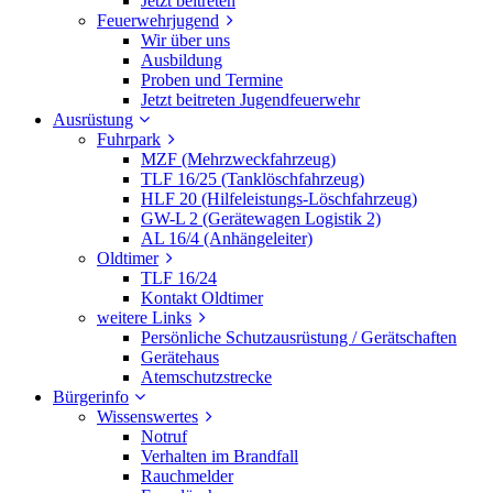
Jetzt beitreten
Feuerwehrjugend
Wir über uns
Ausbildung
Proben und Termine
Jetzt beitreten Jugendfeuerwehr
Ausrüstung
Fuhrpark
MZF (Mehrzweckfahrzeug)
TLF 16/25 (Tanklöschfahrzeug)
HLF 20 (Hilfeleistungs-Löschfahrzeug)
GW-L 2 (Gerätewagen Logistik 2)
AL 16/4 (Anhängeleiter)
Oldtimer
TLF 16/24
Kontakt Oldtimer
weitere Links
Persönliche Schutzausrüstung / Gerätschaften
Gerätehaus
Atemschutzstrecke
Bürgerinfo
Wissenswertes
Notruf
Verhalten im Brandfall
Rauchmelder