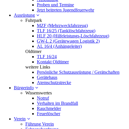
Proben und Termine
Jetzt beitreten Jugendfeuerwehr
Ausrüstung
Fuhrpark
MZF (Mehrzweckfahrzeug)
TLF 16/25 (Tanklöschfahrzeug)
HLF 20 (Hilfeleistungs-Löschfahrzeug)
GW-L 2 (Gerätewagen Logistik 2)
AL 16/4 (Anhängeleiter)
Oldtimer
TLF 16/24
Kontakt Oldtimer
weitere Links
Persönliche Schutzausrüstung / Gerätschaften
Gerätehaus
Atemschutzstrecke
Bürgerinfo
Wissenswertes
Notruf
Verhalten im Brandfall
Rauchmelder
Feuerlöscher
Verein
Führung Verein