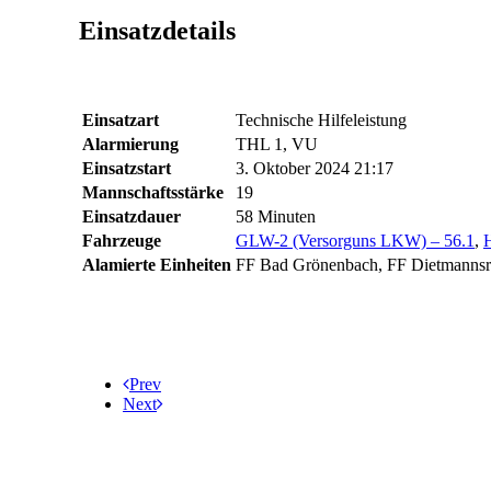
Einsatzdetails
Einsatzart
Technische Hilfeleistung
Alarmierung
THL 1, VU
Einsatzstart
3. Oktober 2024 21:17
Mannschaftsstärke
19
Einsatzdauer
58 Minuten
Fahrzeuge
GLW-2 (Versorguns LKW) – 56.1
,
H
Alamierte Einheiten
FF Bad Grönenbach, FF Dietmannsried
Prev
Next