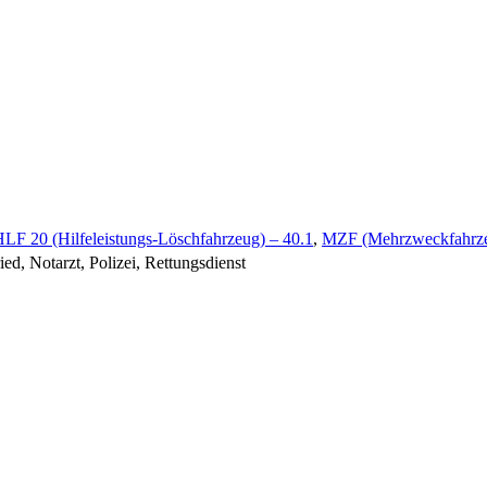
LF 20 (Hilfeleistungs-Löschfahrzeug) – 40.1
,
MZF (Mehrzweckfahrze
, Notarzt, Polizei, Rettungsdienst