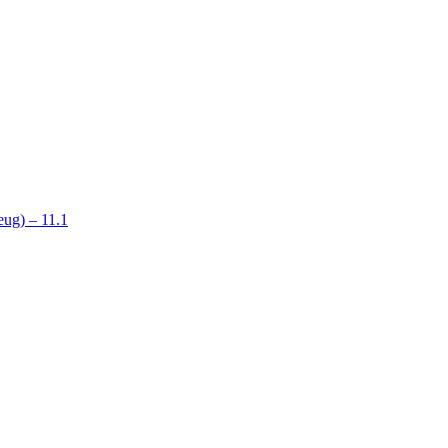
ug) – 11.1