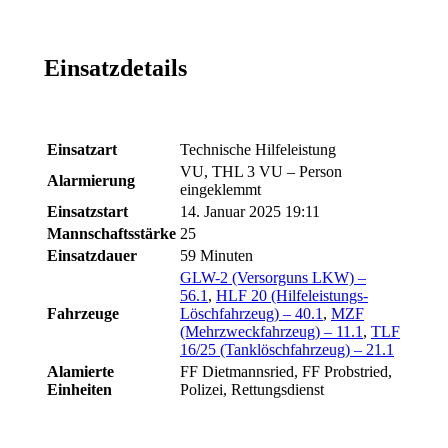
Einsatzdetails
Einsatzart
Technische Hilfeleistung
VU, THL 3 VU – Person
Alarmierung
eingeklemmt
Einsatzstart
14. Januar 2025 19:11
Mannschaftsstärke
25
Einsatzdauer
59 Minuten
GLW-2 (Versorguns LKW) –
56.1
,
HLF 20 (Hilfeleistungs-
Fahrzeuge
Löschfahrzeug) – 40.1
,
MZF
(Mehrzweckfahrzeug) – 11.1
,
TLF
16/25 (Tanklöschfahrzeug) – 21.1
Alamierte
FF Dietmannsried, FF Probstried,
Einheiten
Polizei, Rettungsdienst