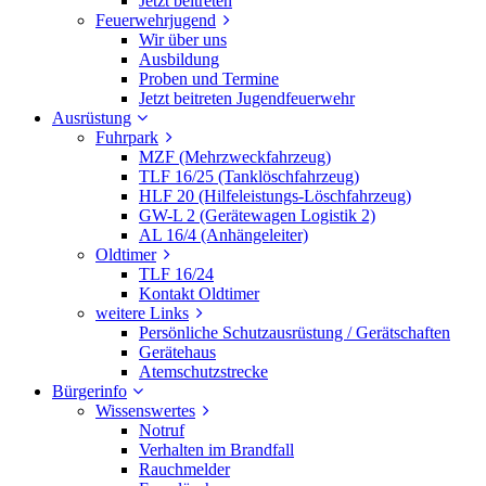
Jetzt beitreten
Feuerwehrjugend
Wir über uns
Ausbildung
Proben und Termine
Jetzt beitreten Jugendfeuerwehr
Ausrüstung
Fuhrpark
MZF (Mehrzweckfahrzeug)
TLF 16/25 (Tanklöschfahrzeug)
HLF 20 (Hilfeleistungs-Löschfahrzeug)
GW-L 2 (Gerätewagen Logistik 2)
AL 16/4 (Anhängeleiter)
Oldtimer
TLF 16/24
Kontakt Oldtimer
weitere Links
Persönliche Schutzausrüstung / Gerätschaften
Gerätehaus
Atemschutzstrecke
Bürgerinfo
Wissenswertes
Notruf
Verhalten im Brandfall
Rauchmelder