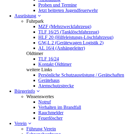
Proben und Termine
Jetzt beitreten Jugendfeuerwehr
Ausrüstung
Fuhrpark
MZF (Mehrzweckfahrzeug)
TLF 16/25 (Tanklöschfahrzeug)
HLF 20 (Hilfeleistungs-Löschfahrzeug)
GW-L 2 (Gerätewagen Logistik 2)
AL 16/4 (Anhängeleiter)
Oldtimer
TLF 16/24
Kontakt Oldtimer
weitere Links
Persönliche Schutzausrüstung / Gerätschaften
Gerätehaus
Atemschutzstrecke
Bürgerinfo
Wissenswertes
Notruf
Verhalten im Brandfall
Rauchmelder
Feuerlöscher
Verein
Führung Verein