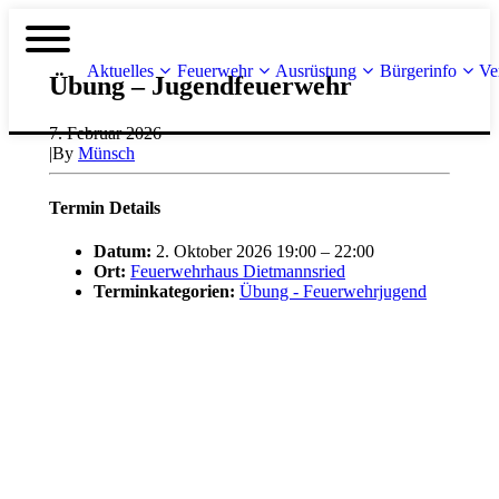
Aktuelles
Feuerwehr
Ausrüstung
Bürgerinfo
Ve
Übung – Jugendfeuerwehr
7. Februar 2026
|
By
Münsch
Termin Details
Datum:
2. Oktober 2026 19:00
–
22:00
Ort:
Feuerwehrhaus Dietmannsried
Terminkategorien:
Übung - Feuerwehrjugend