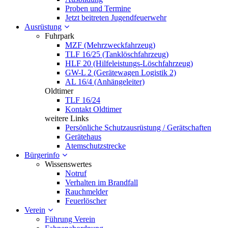
Proben und Termine
Jetzt beitreten Jugendfeuerwehr
Ausrüstung
Fuhrpark
MZF (Mehrzweckfahrzeug)
TLF 16/25 (Tanklöschfahrzeug)
HLF 20 (Hilfeleistungs-Löschfahrzeug)
GW-L 2 (Gerätewagen Logistik 2)
AL 16/4 (Anhängeleiter)
Oldtimer
TLF 16/24
Kontakt Oldtimer
weitere Links
Persönliche Schutzausrüstung / Gerätschaften
Gerätehaus
Atemschutzstrecke
Bürgerinfo
Wissenswertes
Notruf
Verhalten im Brandfall
Rauchmelder
Feuerlöscher
Verein
Führung Verein