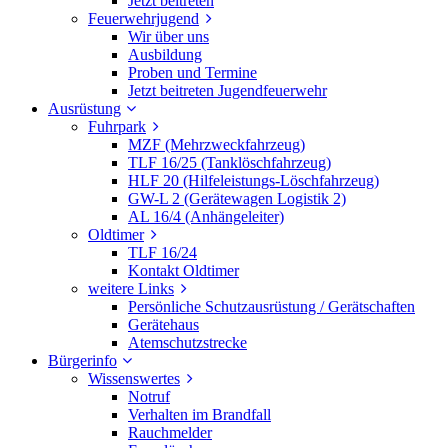
Jetzt beitreten
Feuerwehrjugend
Wir über uns
Ausbildung
Proben und Termine
Jetzt beitreten Jugendfeuerwehr
Ausrüstung
Fuhrpark
MZF (Mehrzweckfahrzeug)
TLF 16/25 (Tanklöschfahrzeug)
HLF 20 (Hilfeleistungs-Löschfahrzeug)
GW-L 2 (Gerätewagen Logistik 2)
AL 16/4 (Anhängeleiter)
Oldtimer
TLF 16/24
Kontakt Oldtimer
weitere Links
Persönliche Schutzausrüstung / Gerätschaften
Gerätehaus
Atemschutzstrecke
Bürgerinfo
Wissenswertes
Notruf
Verhalten im Brandfall
Rauchmelder