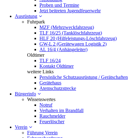
Proben und Termine
Jetzt beitreten Jugendfeuerwehr
Ausrüstung
Fuhrpark
MZF (Mehrzweckfahrzeug)
TLF 16/25 (Tanklöschfahrzeug)
HLF 20 (Hilfeleistungs-Löschfahrzeug)
GW-L 2 (Gerätewagen Logistik 2)
AL 16/4 (Anhängeleiter)
Oldtimer
TLF 16/24
Kontakt Oldtimer
weitere Links
Persönliche Schutzausrüstung / Gerätschaften
Gerätehaus
Atemschutzstrecke
Bürgerinfo
Wissenswertes
Notruf
Verhalten im Brandfall
Rauchmelder
Feuerlöscher
Verein
Führung Verein