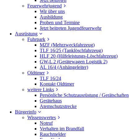
Jetzt beitreten
Feuerwehrjugend
Wir über uns
Ausbildung
Proben und Termine
Jetzt beitreten Jugendfeuerwehr
Ausrüstung
Fuhrpark
MZF (Mehrzweckfahrzeug)
TLF 16/25 (Tanklöschfahrzeug)
HLF 20 (Hilfeleistungs-Löschfahrzeug)
GW-L 2 (Gerätewagen Logistik 2)
AL 16/4 (Anhängeleiter)
Oldtimer
TLF 16/24
Kontakt Oldtimer
weitere Links
Persönliche Schutzausrüstung / Gerätschaften
Gerätehaus
Atemschutzstrecke
Bürgerinfo
Wissenswertes
Notruf
Verhalten im Brandfall
Rauchmelder