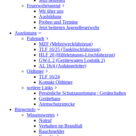
Jetzt beitreten
Feuerwehrjugend
Wir über uns
Ausbildung
Proben und Termine
Jetzt beitreten Jugendfeuerwehr
Ausrüstung
Fuhrpark
MZF (Mehrzweckfahrzeug)
TLF 16/25 (Tanklöschfahrzeug)
HLF 20 (Hilfeleistungs-Löschfahrzeug)
GW-L 2 (Gerätewagen Logistik 2)
AL 16/4 (Anhängeleiter)
Oldtimer
TLF 16/24
Kontakt Oldtimer
weitere Links
Persönliche Schutzausrüstung / Gerätschaften
Gerätehaus
Atemschutzstrecke
Bürgerinfo
Wissenswertes
Notruf
Verhalten im Brandfall
Rauchmelder