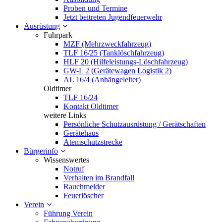
Proben und Termine
Jetzt beitreten Jugendfeuerwehr
Ausrüstung
Fuhrpark
MZF (Mehrzweckfahrzeug)
TLF 16/25 (Tanklöschfahrzeug)
HLF 20 (Hilfeleistungs-Löschfahrzeug)
GW-L 2 (Gerätewagen Logistik 2)
AL 16/4 (Anhängeleiter)
Oldtimer
TLF 16/24
Kontakt Oldtimer
weitere Links
Persönliche Schutzausrüstung / Gerätschaften
Gerätehaus
Atemschutzstrecke
Bürgerinfo
Wissenswertes
Notruf
Verhalten im Brandfall
Rauchmelder
Feuerlöscher
Verein
Führung Verein