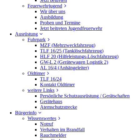
Jetzt beitreten
Feuerwehrjugend
Wir über uns
Ausbildung
Proben und Termine
Jetzt beitreten Jugendfeuerwehr
Ausrüstung
Fuhrpark
MZF (Mehrzweckfahrzeug)
TLF 16/25 (Tanklöschfahrzeug)
HLF 20 (Hilfeleistungs-Löschfahrzeug)
GW-L 2 (Gerätewagen Logistik 2)
AL 16/4 (Anhängeleiter)
Oldtimer
TLF 16/24
Kontakt Oldtimer
weitere Links
Persönliche Schutzausrüstung / Gerätschaften
Gerätehaus
Atemschutzstrecke
Bürgerinfo
Wissenswertes
Notruf
Verhalten im Brandfall
Rauchmelder