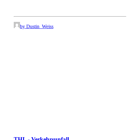
by Dustin_Weiss
THL - Verkehrsunfall