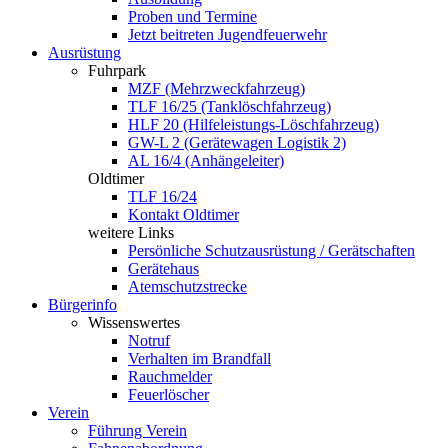
Proben und Termine
Jetzt beitreten Jugendfeuerwehr
Ausrüstung
Fuhrpark
MZF (Mehrzweckfahrzeug)
TLF 16/25 (Tanklöschfahrzeug)
HLF 20 (Hilfeleistungs-Löschfahrzeug)
GW-L 2 (Gerätewagen Logistik 2)
AL 16/4 (Anhängeleiter)
Oldtimer
TLF 16/24
Kontakt Oldtimer
weitere Links
Persönliche Schutzausrüstung / Gerätschaften
Gerätehaus
Atemschutzstrecke
Bürgerinfo
Wissenswertes
Notruf
Verhalten im Brandfall
Rauchmelder
Feuerlöscher
Verein
Führung Verein