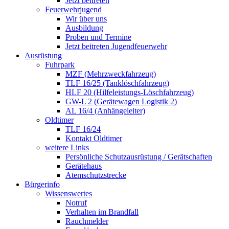
Jetzt beitreten
Feuerwehrjugend
Wir über uns
Ausbildung
Proben und Termine
Jetzt beitreten Jugendfeuerwehr
Ausrüstung
Fuhrpark
MZF (Mehrzweckfahrzeug)
TLF 16/25 (Tanklöschfahrzeug)
HLF 20 (Hilfeleistungs-Löschfahrzeug)
GW-L 2 (Gerätewagen Logistik 2)
AL 16/4 (Anhängeleiter)
Oldtimer
TLF 16/24
Kontakt Oldtimer
weitere Links
Persönliche Schutzausrüstung / Gerätschaften
Gerätehaus
Atemschutzstrecke
Bürgerinfo
Wissenswertes
Notruf
Verhalten im Brandfall
Rauchmelder