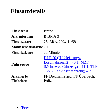
Einsatzdetails
Einsatzart
Brand
Alarmierung
B BMA 3
Einsatzstart
25. März 2024 11:58
Mannschaftsstärke
20
Einsatzdauer
22 Minuten
HLF 20 (Hilfeleistungs-
Löschfahrzeug) – 40.1
,
MZF
Fahrzeuge
(Mehrzweckfahrzeug) – 11.1
,
TLF
16/25 (Tanklöschfahrzeug) – 21.1
Alamierte
FF Dietmannsried, FF Überbach,
Einheiten
Polizei
Prev