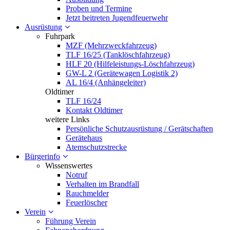
Proben und Termine
Jetzt beitreten Jugendfeuerwehr
Ausrüstung
Fuhrpark
MZF (Mehrzweckfahrzeug)
TLF 16/25 (Tanklöschfahrzeug)
HLF 20 (Hilfeleistungs-Löschfahrzeug)
GW-L 2 (Gerätewagen Logistik 2)
AL 16/4 (Anhängeleiter)
Oldtimer
TLF 16/24
Kontakt Oldtimer
weitere Links
Persönliche Schutzausrüstung / Gerätschaften
Gerätehaus
Atemschutzstrecke
Bürgerinfo
Wissenswertes
Notruf
Verhalten im Brandfall
Rauchmelder
Feuerlöscher
Verein
Führung Verein