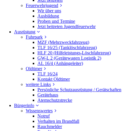
Jetzt beitreten
Feuerwehrjugend
Wir über uns
Ausbildung
Proben und Termine
Jetzt beitreten Jugendfeuerwehr
Ausrüstung
Fuhrpark
MZF (Mehrzweckfahrzeug)
TLF 16/25 (Tanklöschfahrzeug)
HLF 20 (Hilfeleistungs-Löschfahrzeug)
GW-L 2 (Gerätewagen Logistik 2)
AL 16/4 (Anhängeleiter)
Oldtimer
TLF 16/24
Kontakt Oldtimer
weitere Links
Persönliche Schutzausrüstung / Gerätschaften
Gerätehaus
Atemschutzstrecke
Bürgerinfo
Wissenswertes
Notruf
Verhalten im Brandfall
Rauchmelder