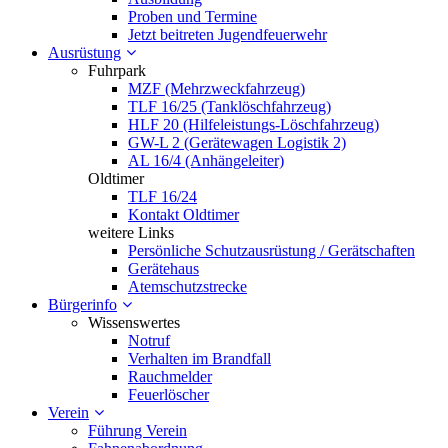
Proben und Termine
Jetzt beitreten Jugendfeuerwehr
Ausrüstung
Fuhrpark
MZF (Mehrzweckfahrzeug)
TLF 16/25 (Tanklöschfahrzeug)
HLF 20 (Hilfeleistungs-Löschfahrzeug)
GW-L 2 (Gerätewagen Logistik 2)
AL 16/4 (Anhängeleiter)
Oldtimer
TLF 16/24
Kontakt Oldtimer
weitere Links
Persönliche Schutzausrüstung / Gerätschaften
Gerätehaus
Atemschutzstrecke
Bürgerinfo
Wissenswertes
Notruf
Verhalten im Brandfall
Rauchmelder
Feuerlöscher
Verein
Führung Verein