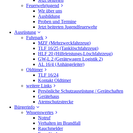
Jetzt beitreten
Feuerwehrjugend
Wir über uns
Ausbildung
Proben und Termine
Jetzt beitreten Jugendfeuerwehr
Ausrüstung
Fuhrpark
MZF (Mehrzweckfahrzeug)
TLF 16/25 (Tanklöschfahrzeug)
HLF 20 (Hilfeleistungs-Löschfahrzeug)
GW-L 2 (Gerätewagen Logistik 2)
AL 16/4 (Anhängeleiter)
Oldtimer
TLF 16/24
Kontakt Oldtimer
weitere Links
Persönliche Schutzausrüstung / Gerätschaften
Gerätehaus
Atemschutzstrecke
Bürgerinfo
Wissenswertes
Notruf
Verhalten im Brandfall
Rauchmelder