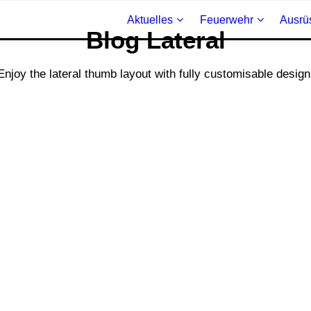
Aktuelles
Feuerwehr
Ausrü
Blog Lateral
Enjoy the lateral thumb layout with fully customisable design
Brand – B1
im Gebäude