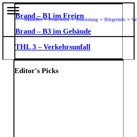
Brand – B1 im Freien
Aktuelles
Feuerwehr
Ausrüstung
Bürgerinfo
Ve
Brand – B3 im Gebäude
THL 3 – Verkehrsunfall
Editor's Picks