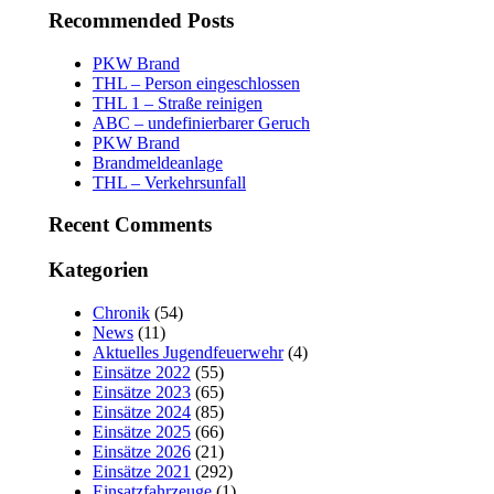
Recommended Posts
PKW Brand
THL – Person eingeschlossen
THL 1 – Straße reinigen
ABC – undefinierbarer Geruch
PKW Brand
Brandmeldeanlage
THL – Verkehrsunfall
Recent Comments
Kategorien
Chronik
(54)
News
(11)
Aktuelles Jugendfeuerwehr
(4)
Einsätze 2022
(55)
Einsätze 2023
(65)
Einsätze 2024
(85)
Einsätze 2025
(66)
Einsätze 2026
(21)
Einsätze 2021
(292)
Einsatzfahrzeuge
(1)